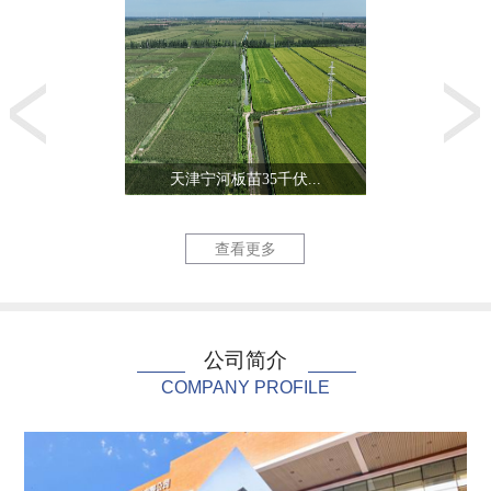
天津宁河板苗35千伏...
生态城零能
查看更多
公司简介
COMPANY PROFILE
北陈220千伏线路改...
天津三星电