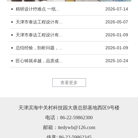
·
精研设计纾难点 一纸...
2026-07-14
·
天津市泰达工程设计有...
2026-05-07
·
天津市泰达工程设计有...
2026-01-09
·
杨柳青水厂170kW...
天津市茂联
总结经验，剖析问题，...
2026-01-09
·
匠心铸就卓越，品质成...
2025-10-24
查看更多
天津滨海中关村科技园大唐总部基地西区9号楼
天津市茂联科技有限公...
锦恒大厦1
电话：86-22-59862300
邮箱：ttedywb@126.com
传真: 86-22-59862345