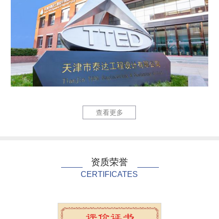
六里庄220kV输变...
泰达国际心
查看更多
资质荣誉
CERTIFICATES
泰达国际心血管病医院...
中国民航大