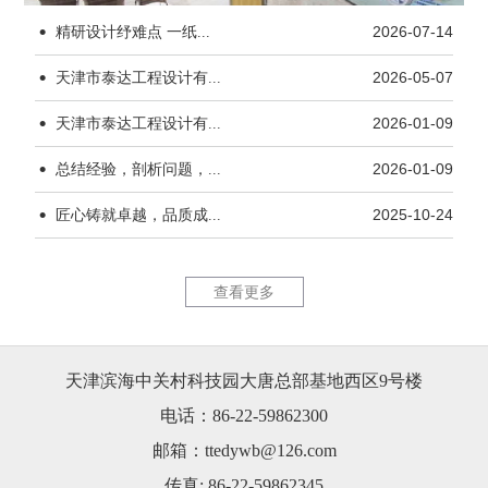
·
精研设计纾难点 一纸...
2026-07-14
·
天津市泰达工程设计有...
2026-05-07
·
天津市泰达工程设计有...
2026-01-09
·
杨柳青水厂170kW...
天津市茂联
总结经验，剖析问题，...
2026-01-09
·
匠心铸就卓越，品质成...
2025-10-24
查看更多
天津滨海中关村科技园大唐总部基地西区9号楼
天津市茂联科技有限公...
锦恒大厦1
电话：86-22-59862300
邮箱：ttedywb@126.com
传真: 86-22-59862345