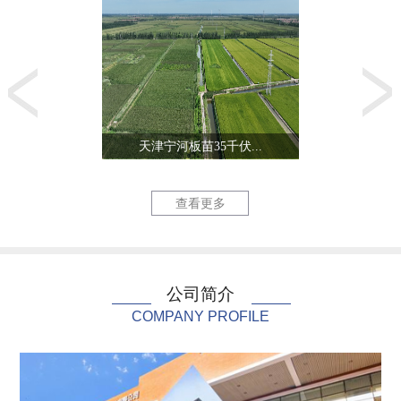
天津宁河板苗35千伏...
生态城零能
查看更多
公司简介
COMPANY PROFILE
北陈220千伏线路改...
天津三星电