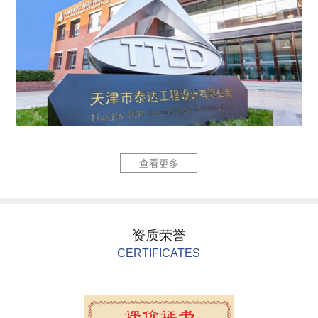
六里庄220kV输变...
泰达国际心
查看更多
资质荣誉
CERTIFICATES
泰达国际心血管病医院...
中国民航大