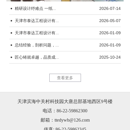
·
精研设计纾难点 一纸...
2026-07-14
·
天津市泰达工程设计有...
2026-05-07
·
天津市泰达工程设计有...
2026-01-09
·
杨柳青水厂170kW...
天津市茂联
总结经验，剖析问题，...
2026-01-09
·
匠心铸就卓越，品质成...
2025-10-24
查看更多
天津滨海中关村科技园大唐总部基地西区9号楼
天津市茂联科技有限公...
锦恒大厦1
电话：86-22-59862300
邮箱：ttedywb@126.com
传真: 86-22-59862345