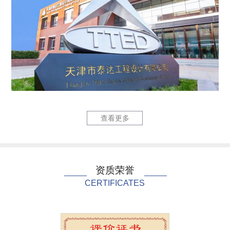
六里庄220kV输变...
泰达国际心
查看更多
资质荣誉
CERTIFICATES
泰达国际心血管病医院...
中国民航大