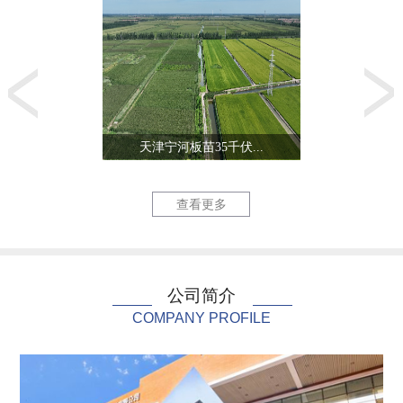
天津宁河板苗35千伏...
生态城零能
查看更多
公司简介
COMPANY PROFILE
北陈220千伏线路改...
天津三星电