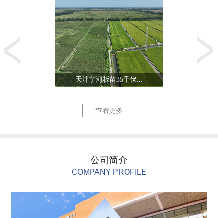
天津宁河板苗35千伏...
生态城零能
查看更多
公司简介
COMPANY PROFILE
北陈220千伏线路改...
天津三星电