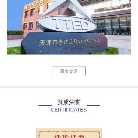
六里庄220kV输变...
泰达国际心
查看更多
资质荣誉
CERTIFICATES
泰达国际心血管病医院...
中国民航大