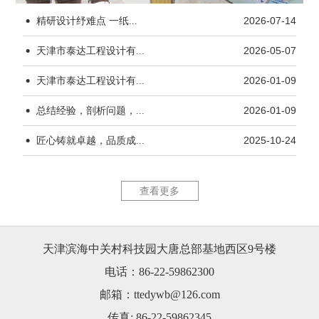
·
精研设计纾难点 一纸...
2026-07-14
·
天津市泰达工程设计有...
2026-05-07
·
天津市泰达工程设计有...
2026-01-09
·
杨柳青水厂170kW...
天津市茂联
总结经验，剖析问题，...
2026-01-09
·
匠心铸就卓越，品质成...
2025-10-24
查看更多
天津滨海中关村科技园大唐总部基地西区9号楼
天津市茂联科技有限公...
锦恒大厦1
电话：86-22-59862300
邮箱：ttedywb@126.com
传真: 86-22-59862345