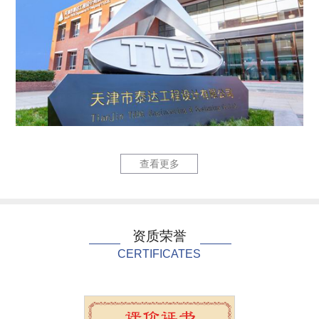
六里庄220kV输变...
泰达国际心
查看更多
资质荣誉
CERTIFICATES
泰达国际心血管病医院...
中国民航大