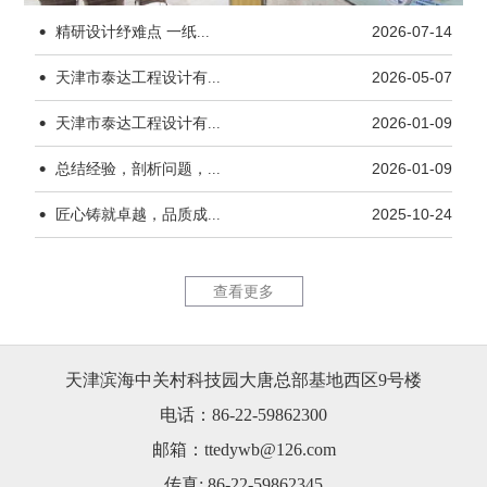
·
精研设计纾难点 一纸...
2026-07-14
·
天津市泰达工程设计有...
2026-05-07
·
天津市泰达工程设计有...
2026-01-09
·
杨柳青水厂170kW...
天津市茂联
总结经验，剖析问题，...
2026-01-09
·
匠心铸就卓越，品质成...
2025-10-24
查看更多
天津滨海中关村科技园大唐总部基地西区9号楼
天津市茂联科技有限公...
锦恒大厦1
电话：86-22-59862300
邮箱：ttedywb@126.com
传真: 86-22-59862345