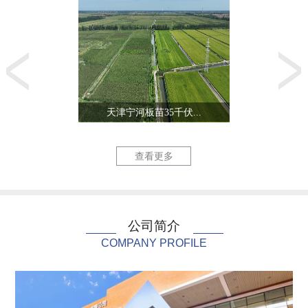
天津宁河板苗35千伏...
生态城零能
查看更多
公司简介
COMPANY PROFILE
北陈220千伏线路改...
天津三星电