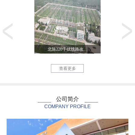
北陈220千伏线路改...
天津三星电
查看更多
公司简介
COMPANY PROFILE
六里庄220kV输变...
泰达国际心