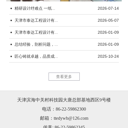
·
精研设计纾难点 一纸...
2026-07-14
·
天津市泰达工程设计有...
2026-05-07
·
天津市泰达工程设计有...
2026-01-09
·
杨柳青水厂170kW...
天津市茂联
总结经验，剖析问题，...
2026-01-09
·
匠心铸就卓越，品质成...
2025-10-24
查看更多
天津滨海中关村科技园大唐总部基地西区9号楼
天津市茂联科技有限公...
锦恒大厦1
电话：86-22-59862300
邮箱：ttedywb@126.com
传真: 86-22-59862345