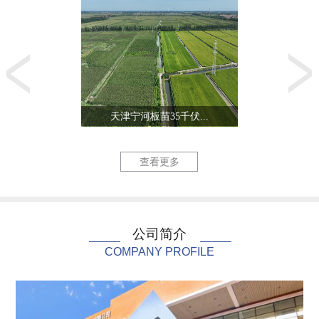
天津宁河板苗35千伏...
生态城零能
查看更多
公司简介
COMPANY PROFILE
北陈220千伏线路改...
天津三星电