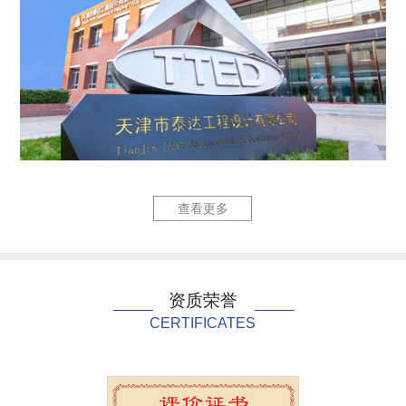
六里庄220kV输变...
泰达国际心
查看更多
资质荣誉
CERTIFICATES
泰达国际心血管病医院...
中国民航大