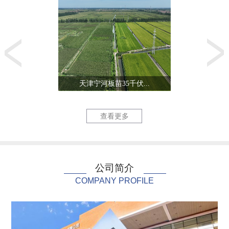
天津宁河板苗35千伏...
生态城零能
查看更多
公司简介
COMPANY PROFILE
北陈220千伏线路改...
天津三星电