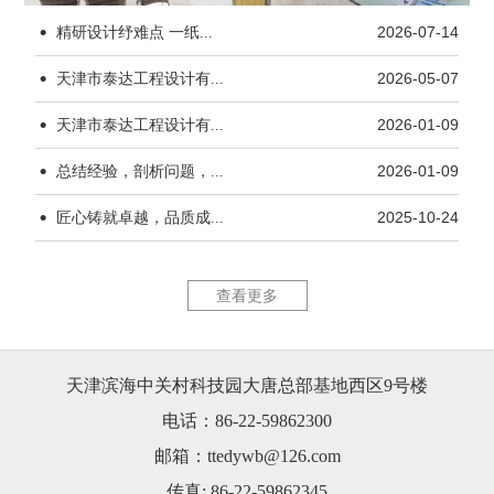
·
精研设计纾难点 一纸...
2026-07-14
·
天津市泰达工程设计有...
2026-05-07
·
天津市泰达工程设计有...
2026-01-09
·
杨柳青水厂170kW...
天津市茂联
总结经验，剖析问题，...
2026-01-09
·
匠心铸就卓越，品质成...
2025-10-24
查看更多
天津滨海中关村科技园大唐总部基地西区9号楼
天津市茂联科技有限公...
锦恒大厦1
电话：86-22-59862300
邮箱：ttedywb@126.com
传真: 86-22-59862345