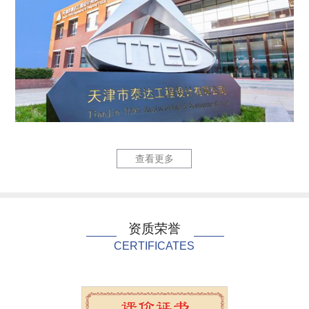
六里庄220kV输变...
泰达国际心
查看更多
资质荣誉
CERTIFICATES
泰达国际心血管病医院...
中国民航大